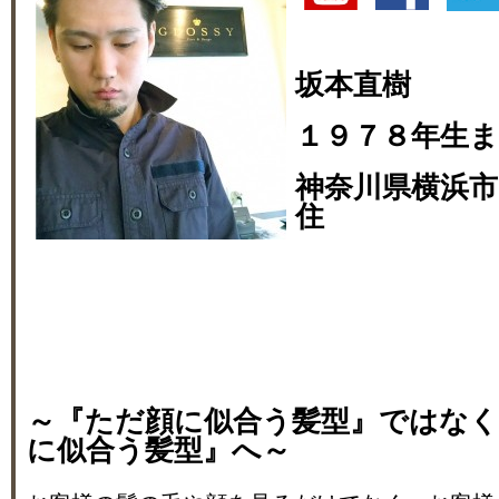
坂本直樹
１９７８年生
神奈川県横浜市
住
～『ただ顔に似合う髪型』ではな
に似合う髪型』へ～