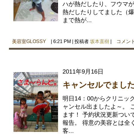
ハが熱だしたり、フウマ
熱だしたりしてました（爆
まで熱が...
美容室GLOSSY
| 6:21 PM | 投稿者
坂本直樹
|
コメン
2011年9月16日
キャンセルでまし
明日14：00からクリニ
ャンセル出ましたよ～。 
ます！ 予約状況更新つい
報告。 得意の美容とは全
客...