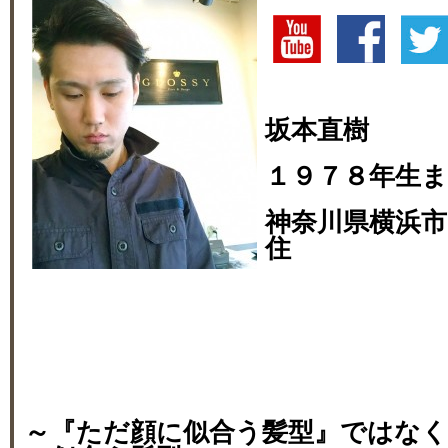
坂本直樹
１９７８年生
神奈川県横浜市
住
～『ただ顔に似合う髪型』ではな