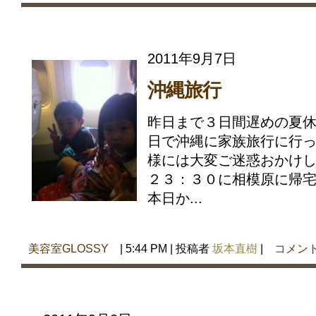
2011年9月7日
沖縄旅行
昨日まで３日間遅めの夏
日で沖縄に家族旅行に行っ
様には大変ご迷惑おかけし
２３：３０に相模原に帰
本日か...
美容室GLOSSY
| 5:44 PM | 投稿者
坂本直樹
|
コメン