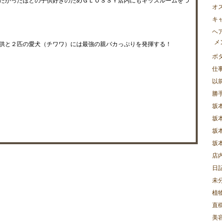
たかったほどの子供好きのためＧＬＯＳＳＹ店内にもキッズルームをつ
オ
キ
ヘ
メ
供と２匹の愛犬（チワワ）には最強の親バカっぷりを発揮する！
ボ
仕
以
勝
坂
坂
坂
坂
店
日
未
植
直樹
美