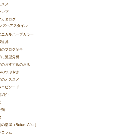
ススメ
ャンプ
アカタログ
ンズヘアスタイル
タニカルハーブカラー
事道具
前のブログ記事
手に髪型分析
本のおすすめのお店
本のつぶやき
本のオススメ
本エピソード
内紹介
記
分類
物
の部屋（Before After）
容コラム