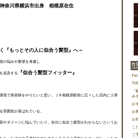
神奈川県横浜市出身 相模原在住
く『もっとその人に似合う髪型』へ～
様の悩みや要望を考慮し
『似合う髪型フィッター』
を追及する
Fa
T
「
環境で美容師をやりたいと思い、ＪＲ相模原駅前に広々した店内に２席
み
お
る雰囲気が喜ばれている。
お
お
質やダメージに悩んでいたり、自分に似合う髪型がわからないというお
こ
ご