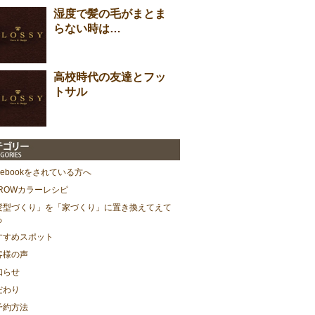
湿度で髪の毛がまとま
らない時は…
高校時代の友達とフッ
トサル
cebookをされている方へ
HROWカラーレシピ
髪型づくり」を「家づくり」に置き換えてえて
る
すすめスポット
客様の声
知らせ
だわり
予約方法