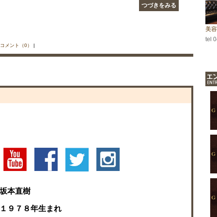
つづきをみる
美容
tel 
コメント（0）
|
坂本直樹
１９７８年生まれ