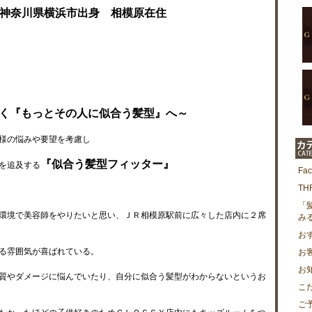
神奈川県横浜市出身 相模原在住
く『もっとその人に似合う髪型』へ～
様の悩みや要望を考慮し
『似合う髪型フィッター』
を追及する
Fa
T
「
環境で美容師をやりたいと思い、ＪＲ相模原駅前に広々した店内に２席
み
お
る雰囲気が喜ばれている。
お
お
質やダメージに悩んでいたり、自分に似合う髪型がわからないというお
こ
ご