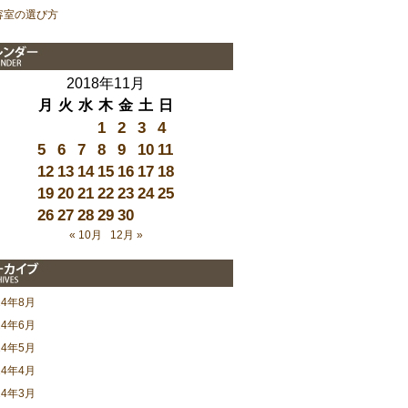
容室の選び方
2018年11月
月
火
水
木
金
土
日
1
2
3
4
5
6
7
8
9
10
11
12
13
14
15
16
17
18
19
20
21
22
23
24
25
26
27
28
29
30
« 10月
12月 »
24年8月
24年6月
24年5月
24年4月
24年3月