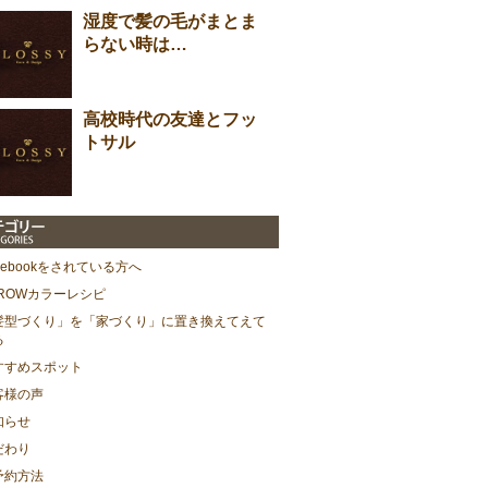
湿度で髪の毛がまとま
らない時は…
高校時代の友達とフッ
トサル
cebookをされている方へ
HROWカラーレシピ
髪型づくり」を「家づくり」に置き換えてえて
る
すすめスポット
客様の声
知らせ
だわり
予約方法