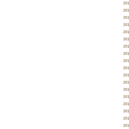
20
20
20
20
20
20
20
20
20
20
20
20
20
20
20
20
20
20