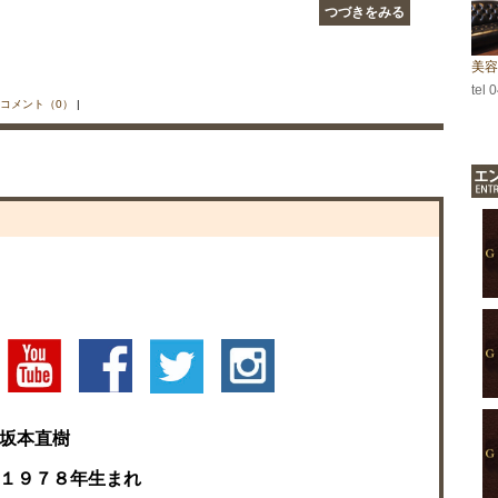
つづきをみる
美容
tel 
コメント（0）
|
坂本直樹
１９７８年生まれ