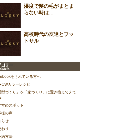
湿度で髪の毛がまとま
らない時は…
高校時代の友達とフッ
トサル
cebookをされている方へ
HROWカラーレシピ
髪型づくり」を「家づくり」に置き換えてえて
る
すすめスポット
客様の声
知らせ
だわり
予約方法