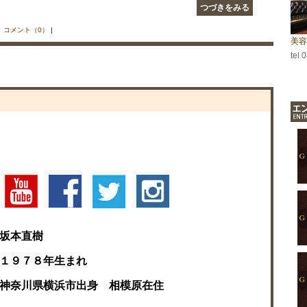
つづきをみる
|
コメント（0）
|
美容
tel 
坂本直樹
１９７８年生まれ
神奈川県横浜市出身 相模原在住