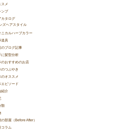
ススメ
ャンプ
アカタログ
ンズヘアスタイル
タニカルハーブカラー
事道具
前のブログ記事
手に髪型分析
本のおすすめのお店
本のつぶやき
本のオススメ
本エピソード
内紹介
記
分類
物
の部屋（Before After）
容コラム