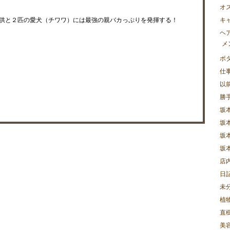
オ
供と２匹の愛犬（チワワ）には最強の親バカっぷりを発揮する！
キ
ヘ
メ
ボ
仕
以
勝
坂
坂
坂
坂
店
日
未
植
直樹
美