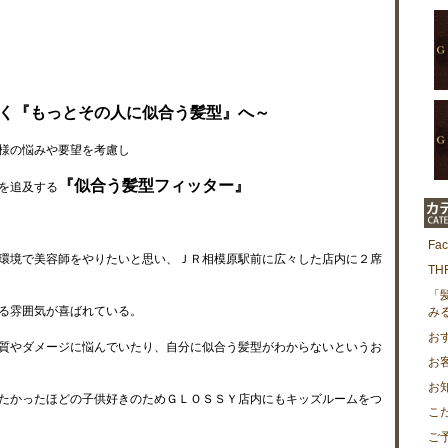
く『もっとその人に似合う髪型』へ～
様の悩みや要望を考慮し
『似合う髪型フィッター』
を追及する
Fa
環境で美容師をやりたいと思い、ＪＲ相模原駅前に広々した店内に２席
T
「
る雰囲気が喜ばれている。
み
お
質やダメージに悩んでいたり、自分に似合う髪型がわからないというお
お
お
たかったほどの子供好きのためＧＬＯＳＳＹ店内にもキッズルームをつ
こ
ご