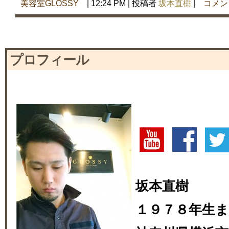
美容室GLOSSY
| 12:24 PM | 投稿者
坂本直樹
|
コメン
プロフィール
坂本直樹
１９７８年生