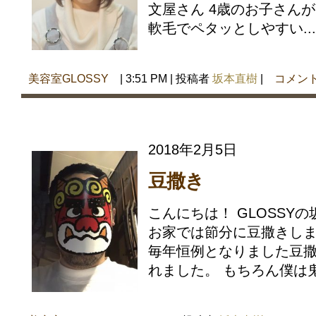
文屋さん 4歳のお子さん
軟毛でペタッとしやすい...
美容室GLOSSY
| 3:51 PM | 投稿者
坂本直樹
|
コメン
2018年2月5日
豆撒き
こんにちは！ GLOSSY
お家では節分に豆撒きしま
毎年恒例となりました豆
れました。 もちろん僕は鬼役