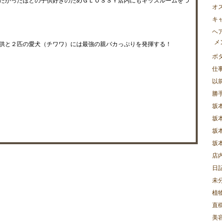
たかったほどの子供好きのためＧＬＯＳＳＹ店内にもキッズルームをつ
オ
キ
ヘ
メ
供と２匹の愛犬（チワワ）には最強の親バカっぷりを発揮する！
ボ
仕
以
勝
坂
坂
坂
坂
店
日
未
植
直樹
美