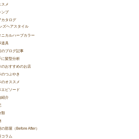
ススメ
ャンプ
アカタログ
ンズヘアスタイル
タニカルハーブカラー
事道具
前のブログ記事
手に髪型分析
本のおすすめのお店
本のつぶやき
本のオススメ
本エピソード
内紹介
記
分類
物
の部屋（Before After）
容コラム