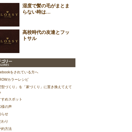
湿度で髪の毛がまとま
らない時は…
高校時代の友達とフッ
トサル
cebookをされている方へ
HROWカラーレシピ
髪型づくり」を「家づくり」に置き換えてえて
る
すすめスポット
客様の声
知らせ
だわり
予約方法