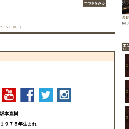
つづきをみる
美容
tel 
コメント（0）
|
坂本直樹
１９７８年生まれ