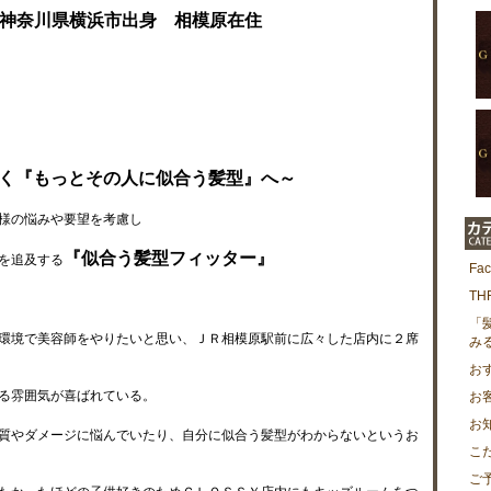
神奈川県横浜市出身 相模原在住
く『もっとその人に似合う髪型』へ～
様の悩みや要望を考慮し
『似合う髪型フィッター』
を追及する
Fa
T
「
環境で美容師をやりたいと思い、ＪＲ相模原駅前に広々した店内に２席
み
お
る雰囲気が喜ばれている。
お
お
質やダメージに悩んでいたり、自分に似合う髪型がわからないというお
こ
ご