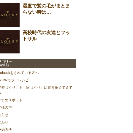
湿度で髪の毛がまとま
らない時は…
高校時代の友達とフッ
トサル
cebookをされている方へ
HROWカラーレシピ
髪型づくり」を「家づくり」に置き換えてえて
る
すすめスポット
客様の声
知らせ
だわり
予約方法