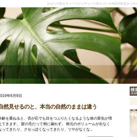
あなたの髪をダメージから守りツヤ髪をつくる相模原駅徒歩３分
2019年6月9日
自然見せるのと、本当の自然のままは違う
年齢を重ねると、否が応でも目をつぶりたくなるような体の変化が増
えてきます。 髪の毛だって例に漏れず。 根元のボリュームが出なく
なってきたり、クセっぽくなってきたり、ツヤがなくな...