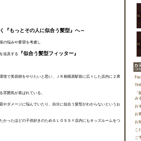
く『もっとその人に似合う髪型』へ～
様の悩みや要望を考慮し
『似合う髪型フィッター』
を追及する
環境で美容師をやりたいと思い、ＪＲ相模原駅前に広々した店内に２席
Fa
T
る雰囲気が喜ばれている。
「
み
質やダメージに悩んでいたり、自分に似合う髪型がわからないというお
お
お
たかったほどの子供好きのためＧＬＯＳＳＹ店内にもキッズルームをつ
お
こ
ご