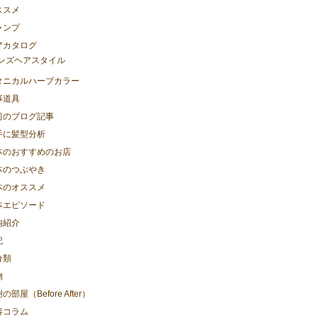
ススメ
ャンプ
アカタログ
ンズヘアスタイル
タニカルハーブカラー
事道具
前のブログ記事
手に髪型分析
本のおすすめのお店
本のつぶやき
本のオススメ
本エピソード
内紹介
記
分類
物
の部屋（Before After）
容コラム