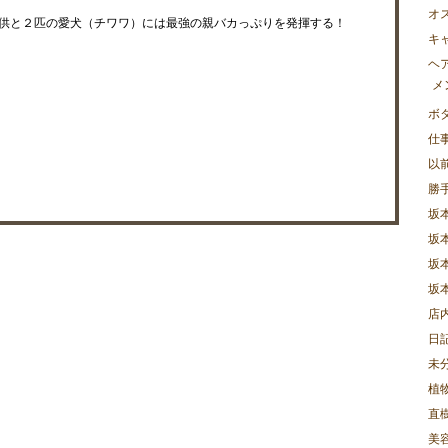
オ
供と２匹の愛犬（チワワ）には最強の親バカっぷりを発揮する！
キ
ヘ
メ
ボ
仕
以
勝
坂
坂
坂
坂
店
日
未
植
直樹
美