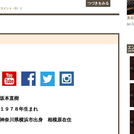
つづきをみる
コメント（0）
|
美容
tel 
坂本直樹
１９７８年生まれ
神奈川県横浜市出身 相模原在住