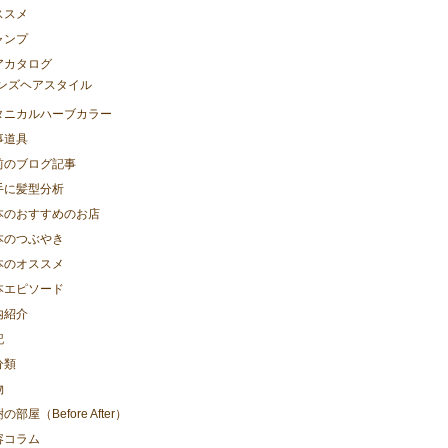
ススメ
ャンプ
アカタログ
ンズヘアスタイル
タニカルハーブカラー
事道具
前のブログ記事
手に髪型分析
本のおすすめのお店
本のつぶやき
本のオススメ
本エピソード
内紹介
記
分類
物
の部屋（Before After）
容コラム