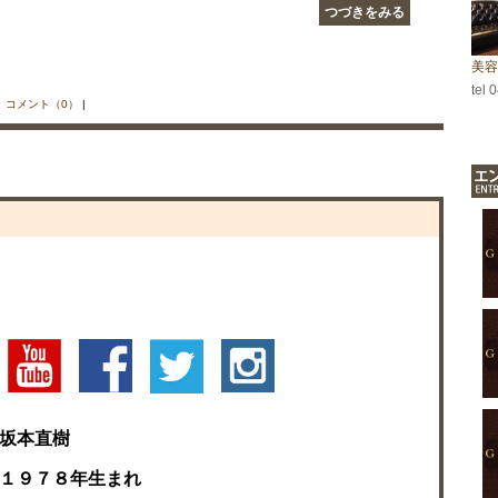
つづきをみる
美容
tel 
|
コメント（0）
|
坂本直樹
１９７８年生まれ