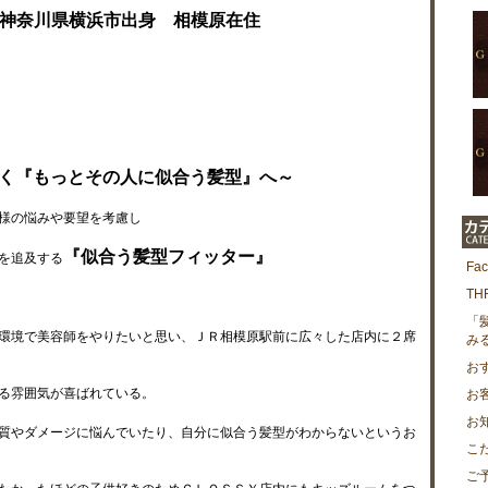
神奈川県横浜市出身 相模原在住
く『もっとその人に似合う髪型』へ～
様の悩みや要望を考慮し
『似合う髪型フィッター』
を追及する
Fa
T
「
環境で美容師をやりたいと思い、ＪＲ相模原駅前に広々した店内に２席
み
お
る雰囲気が喜ばれている。
お
お
質やダメージに悩んでいたり、自分に似合う髪型がわからないというお
こ
ご