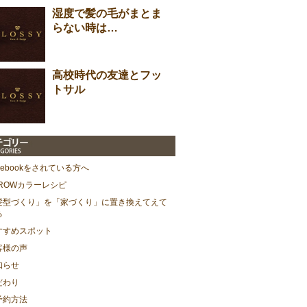
湿度で髪の毛がまとま
らない時は…
高校時代の友達とフッ
トサル
cebookをされている方へ
HROWカラーレシピ
髪型づくり」を「家づくり」に置き換えてえて
る
すすめスポット
客様の声
知らせ
だわり
予約方法