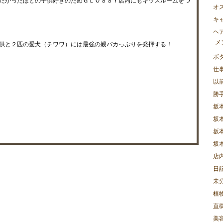
たかったほどの子供好きのためＧＬＯＳＳＹ店内にもキッズルームをつ
オ
キ
ヘ
メ
供と２匹の愛犬（チワワ）には最強の親バカっぷりを発揮する！
ボ
仕
以
勝
坂
坂
坂
坂
店
日
未
植
直樹
美