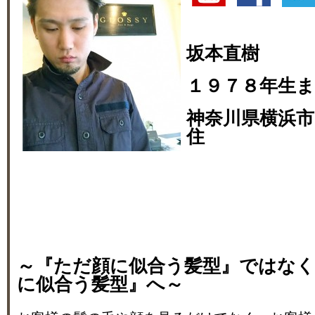
坂本直樹
１９７８年生
神奈川県横浜市
住
～『ただ顔に似合う髪型』ではな
に似合う髪型』へ～