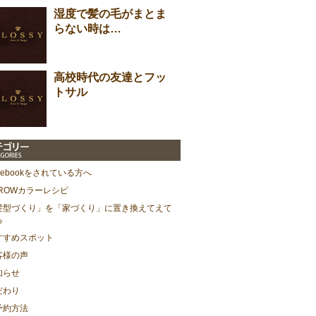
湿度で髪の毛がまとま
らない時は…
高校時代の友達とフッ
トサル
cebookをされている方へ
HROWカラーレシピ
髪型づくり」を「家づくり」に置き換えてえて
る
すすめスポット
客様の声
知らせ
だわり
予約方法