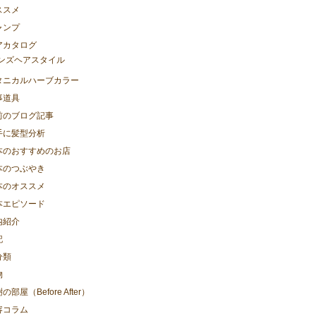
ススメ
ャンプ
アカタログ
ンズヘアスタイル
タニカルハーブカラー
事道具
前のブログ記事
手に髪型分析
本のおすすめのお店
本のつぶやき
本のオススメ
本エピソード
内紹介
記
分類
物
の部屋（Before After）
容コラム