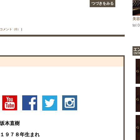
つづきをみる
美容
tel 
コメント（0）
|
坂本直樹
１９７８年生まれ