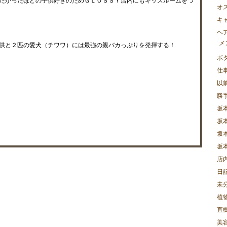
たかったほどの子供好きのためＧＬＯＳＳＹ店内にもキッズルームをつ
オ
キ
ヘ
メ
供と２匹の愛犬（チワワ）には最強の親バカっぷりを発揮する！
ボ
仕
以
勝
坂
坂
坂
坂
店
日
未
植
直樹
美