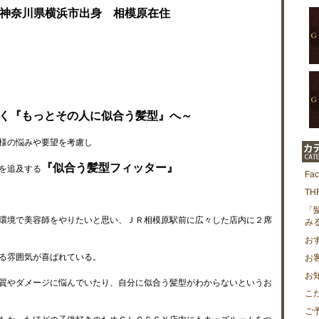
神奈川県横浜市出身 相模原在住
く『もっとその人に似合う髪型』へ～
様の悩みや要望を考慮し
『似合う髪型フィッター』
を追及する
Fa
T
「
環境で美容師をやりたいと思い、ＪＲ相模原駅前に広々した店内に２席
み
お
る雰囲気が喜ばれている。
お
お
質やダメージに悩んでいたり、自分に似合う髪型がわからないというお
こ
ご