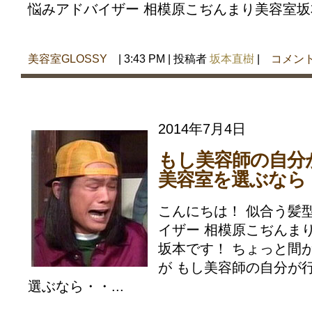
悩みアドバイザー 相模原こぢんまり美容室坂本
美容室GLOSSY
| 3:43 PM | 投稿者
坂本直樹
|
コメン
2014年7月4日
もし美容師の自分
美容室を選ぶなら
こんにちは！ 似合う髪
イザー 相模原こぢんま
坂本です！ ちょっと間
が もし美容師の自分が
選ぶなら・・...