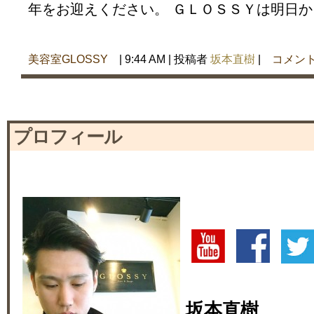
年をお迎えください。 ＧＬＯＳＳＹは明日から
美容室GLOSSY
| 9:44 AM | 投稿者
坂本直樹
|
コメント
プロフィール
坂本直樹