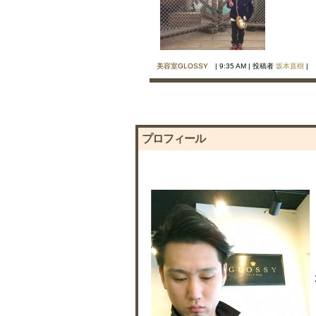
美容室GLOSSY
| 9:35 AM | 投稿者
坂本直樹
|
プロフィール