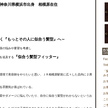
神奈川県横浜市出身 相模原在住
く『もっとその人に似合う髪型』へ～
様の悩みや要望を考慮し
『似合う髪型フィッター』
を追及する
Fa
T
「
環境で美容師をやりたいと思い、ＪＲ相模原駅前に広々した店内に２席
み
お
る雰囲気が喜ばれている。
お
お
質やダメージに悩んでいたり、自分に似合う髪型がわからないというお
こ
ご