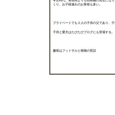
学生時代、美容師よりも幼稚園の先生になり
くり、お子様連れのお客様も多い。
プライベートでも２人の子供の父であり、子
子供と愛犬はたびたびブログにも登場する。
趣味はフットサルと植物の世話