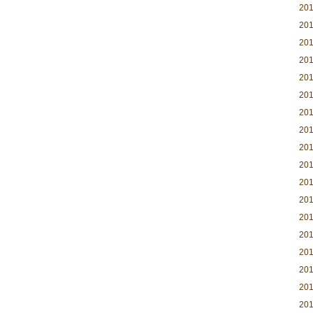
20
20
20
20
20
20
20
20
20
20
20
20
20
20
20
20
20
20