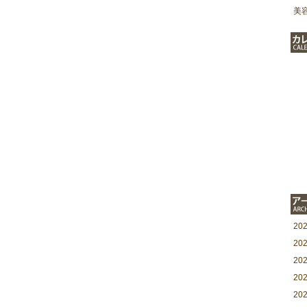
美
20
20
20
20
20