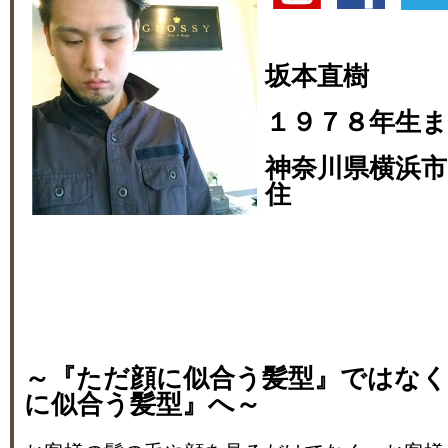
坂本直樹
１９７８年生
神奈川県横浜市
住
～『ただ顔に似合う髪型』ではな
に似合う髪型』へ～