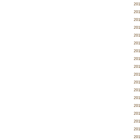
20
20
20
20
20
20
20
20
20
20
20
20
20
20
20
20
20
20