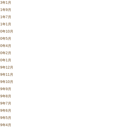
23年1月
21年9月
21年7月
21年1月
20年10月
20年5月
20年4月
20年2月
20年1月
19年12月
19年11月
19年10月
19年9月
19年8月
19年7月
19年6月
19年5月
19年4月