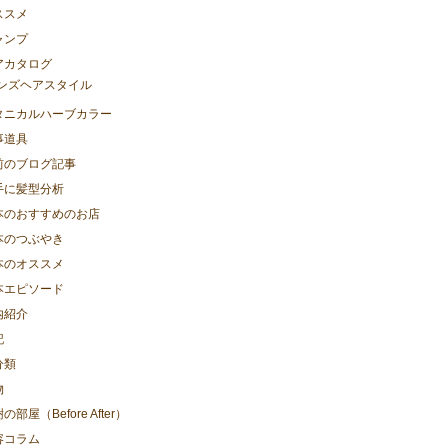
ススメ
ャンプ
アカタログ
ンズヘアスタイル
タニカルハーブカラー
事道具
前のブログ記事
手に髪型分析
本のおすすめのお店
本のつぶやき
本のオススメ
本エピソード
内紹介
記
分類
物
の部屋（Before After）
容コラム