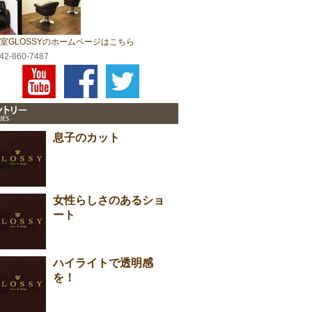
室GLOSSYのホームページはこちら
042-860-7487
息子のカット
女性らしさのあるショ
ート
ハイライトで透明感
を！