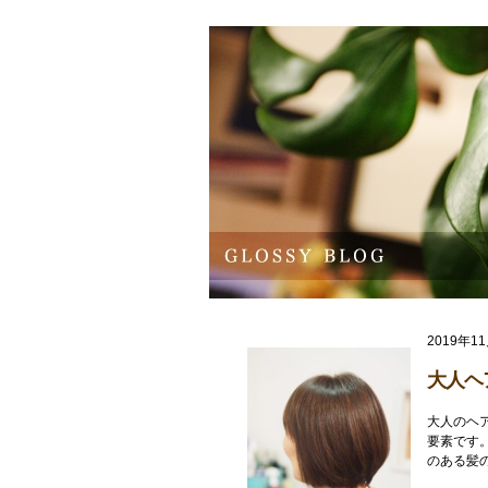
2019年1
大人ヘ
大人のヘ
要素です
のある髪の