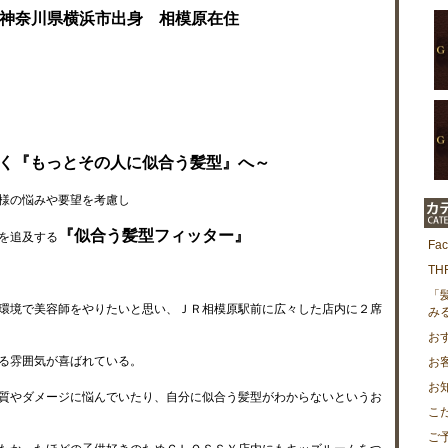
神奈川県横浜市出身 相模原在住
く『もっとその人に似合う髪型』へ～
様の悩みや要望を考慮し
『似合う髪型フィッター』
を追及する
Fa
T
「
環境で美容師をやりたいと思い、ＪＲ相模原駅前に広々した店内に２席
み
お
る雰囲気が喜ばれている。
お
お
質やダメージに悩んでいたり、自分に似合う髪型がわからないというお
こ
ご