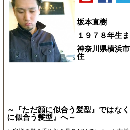
坂本直樹
１９７８年生
神奈川県横浜市
住
～『ただ顔に似合う髪型』ではな
に似合う髪型』へ～