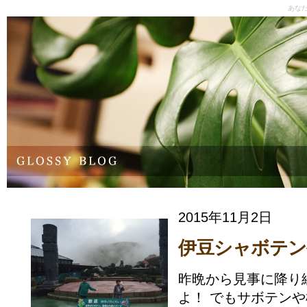
あな
2015年11月2日
伊豆シャボテン
昨晩から見事に降り続
よ！ でもサボテン