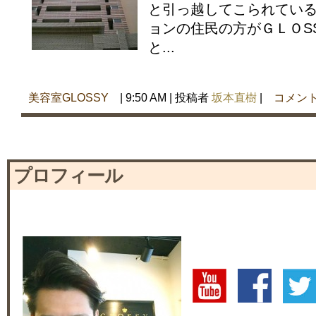
と引っ越してこられている
ョンの住民の方がＧＬＯS
と...
美容室GLOSSY
| 9:50 AM | 投稿者
坂本直樹
|
コメント
プロフィール