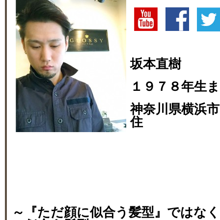
坂本直樹
１９７８年生
神奈川県横浜市
住
～『ただ顔に似合う髪型』ではな