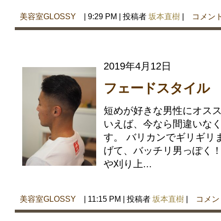
美容室GLOSSY
| 9:29 PM | 投稿者
坂本直樹
|
コメン
2019年4月12日
フェードスタイル
短めが好きな男性にオス
いえば、今なら間違いな
す。 バリカンでギリギリ
げて、バッチリ男っぽく！
や刈り上...
美容室GLOSSY
| 11:15 PM | 投稿者
坂本直樹
|
コメン