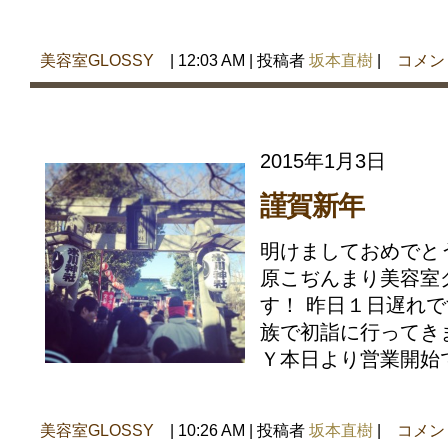
美容室GLOSSY
| 12:03 AM | 投稿者
坂本直樹
|
コメン
2015年1月3日
謹賀新年
明けましておめでと
原こぢんまり美容室
す！ 昨日１日遅れ
族で初詣に行ってき
Ｙ本日より営業開始です
美容室GLOSSY
| 10:26 AM | 投稿者
坂本直樹
|
コメン