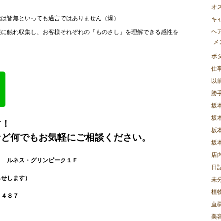
オ
素は皆無といっても過言ではありません（爆）
キ
ヘ
報に触れ収集し、お客様それぞれの「ものさし」を理解できる感性を
メ
ボ
仕
以
勝
坂
坂
す！
坂
など何でもお気軽にご相談ください。
坂
店
７ ルネス・グリンピーク１Ｆ
日
らせします）
未
植
７４８７
直樹
美