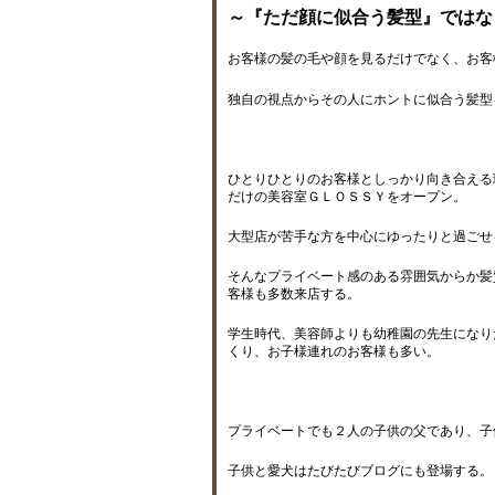
～『ただ顔に似合う髪型』ではな
お客様の髪の毛や顔を見るだけでなく、お客
独自の視点からその人にホントに似合う髪型
ひとりひとりのお客様としっかり向き合える
だけの美容室ＧＬＯＳＳＹをオープン。
大型店が苦手な方を中心にゆったりと過ごせ
そんなプライベート感のある雰囲気からか髪
客様も多数来店する。
学生時代、美容師よりも幼稚園の先生になり
くり、お子様連れのお客様も多い。
プライベートでも２人の子供の父であり、子
子供と愛犬はたびたびブログにも登場する。