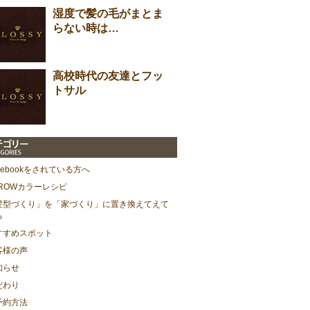
湿度で髪の毛がまとま
らない時は…
高校時代の友達とフッ
トサル
cebookをされている方へ
HROWカラーレシピ
髪型づくり」を「家づくり」に置き換えてえて
る
すすめスポット
客様の声
知らせ
だわり
予約方法