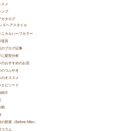
ススメ
ャンプ
アカタログ
ンズヘアスタイル
タニカルハーブカラー
事道具
前のブログ記事
手に髪型分析
本のおすすめのお店
本のつぶやき
本のオススメ
本エピソード
内紹介
記
分類
物
の部屋（Before After）
容コラム