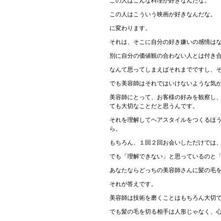
この人はこんな料理が好きなんだな。
この人はこういう映画が好きなんだな。
に変わります。
それは、そこに自分の好き嫌いの感情は
別に自分の価値観の合わない人とは付き
なんて思ってしまえばそれまでですし、
でも美容師はそれではいけないような気
美容師にとって、お客様の好みを観察し
ても大切なことだと思うんです。
それを理解してヘアスタイルをつくるほ
ら。
もちろん、１回２回お会いしただけでは
でも「理解できない」と思っているのと
あなたならどっちの美容師さんに髪の毛
それが答えです。
美容師は技術を磨くことはもちろん大切
でも髪の毛を切る相手は人形じゃなく、