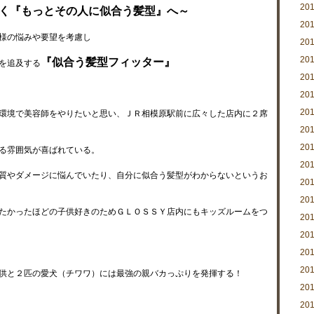
20
く『もっとその人に似合う髪型』へ～
20
様の悩みや要望を考慮し
20
20
『似合う髪型フィッター』
を追及する
20
20
20
環境で美容師をやりたいと思い、ＪＲ相模原駅前に広々した店内に２席
20
20
る雰囲気が喜ばれている。
20
質やダメージに悩んでいたり、自分に似合う髪型がわからないというお
20
20
たかったほどの子供好きのためＧＬＯＳＳＹ店内にもキッズルームをつ
20
20
20
20
供と２匹の愛犬（チワワ）には最強の親バカっぷりを発揮する！
20
20