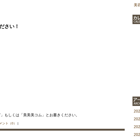
美
ださい！
20
ど」もしくは「美美美コム」とお書きください。
20
メント（0）
|
20
20