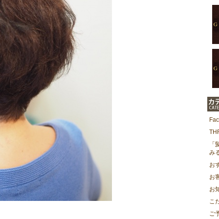
Fa
T
「
み
お
お
お
こ
ご
。