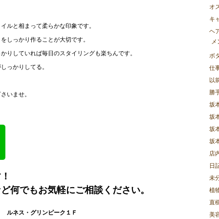
オ
キ
タイルと相まって柔らかな印象です。
ヘ
トをしっかり作ることが大切です。
メ
っかりしていれば毎日のスタイリングも楽ちんです。
ボ
がしっかりしてる。
仕
以
勝
下さいませ。
坂
坂
坂
坂
店
日
す！
未
など何でもお気軽にご相談ください。
植
直樹
７ ルネス・グリンピーク１Ｆ
美