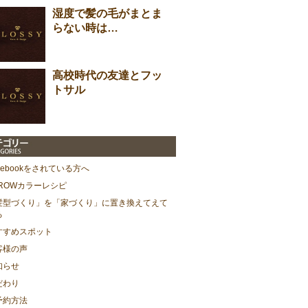
湿度で髪の毛がまとま
らない時は…
高校時代の友達とフッ
トサル
cebookをされている方へ
HROWカラーレシピ
髪型づくり」を「家づくり」に置き換えてえて
る
すすめスポット
客様の声
知らせ
だわり
予約方法