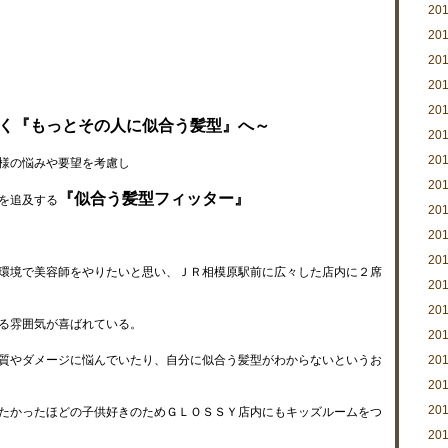
20
20
20
20
20
く『もっとその人に似合う髪型』へ～
20
20
様の悩みや要望を考慮し
20
『似合う髪型フィッター』
を追及する
20
20
20
環境で美容師をやりたいと思い、ＪＲ相模原駅前に広々した店内に２席
20
20
る雰囲気が喜ばれている。
20
質やダメージに悩んでいたり、自分に似合う髪型がわからないというお
20
20
20
たかったほどの子供好きのためＧＬＯＳＳＹ店内にもキッズルームをつ
20