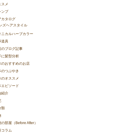
ススメ
ャンプ
アカタログ
ンズヘアスタイル
タニカルハーブカラー
事道具
前のブログ記事
手に髪型分析
本のおすすめのお店
本のつぶやき
本のオススメ
本エピソード
内紹介
記
分類
物
の部屋（Before After）
容コラム