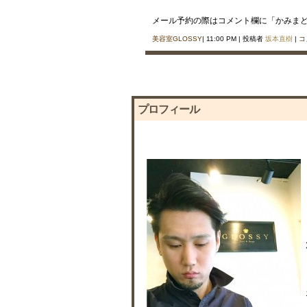
メール予約の際はコメント欄に「かみま
美容室GLOSSY
| 11:00 PM | 投稿者
坂本直樹
|
コ
プロフィール