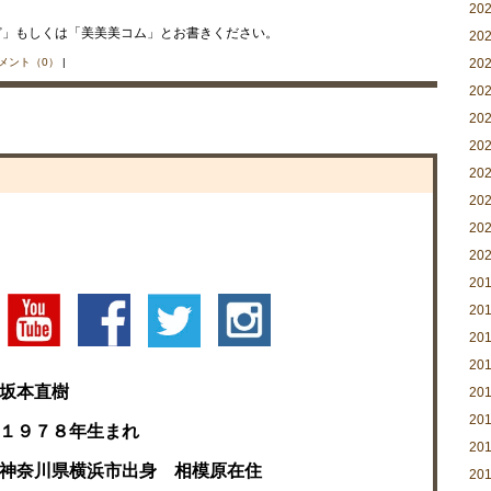
20
ど」もしくは「美美美コム」とお書きください。
20
メント（0）
|
20
20
20
20
20
20
20
20
20
20
20
20
坂本直樹
20
20
１９７８年生まれ
20
神奈川県横浜市出身 相模原在住
20