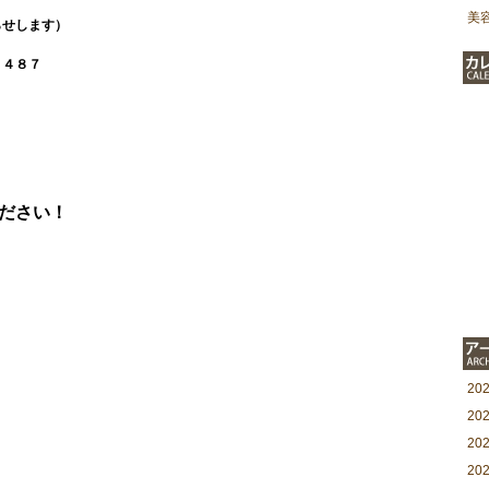
美
らせします）
７４８７
ださい！
20
20
20
20