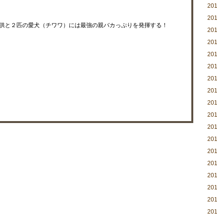
20
20
供と２匹の愛犬（チワワ）には最強の親バカっぷりを発揮する！
20
20
20
20
20
20
20
20
20
20
20
20
20
20
20
20