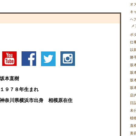
オ
キ
ヘ
メ
ボ
仕
以
勝
坂
坂
坂本直樹
坂
坂
１９７８年生まれ
店
神奈川県横浜市出身 相模原在住
日
未
植
直樹
美