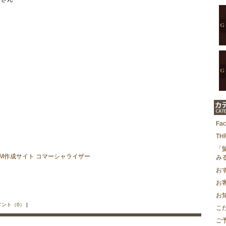
Fa
T
「
み
お
お
お
メント（0）
|
こ
ご