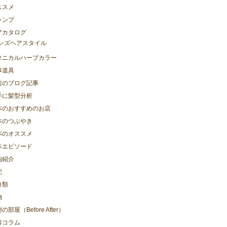
ススメ
ャンプ
アカタログ
ンズヘアスタイル
タニカルハーブカラー
事道具
前のブログ記事
手に髪型分析
本のおすすめのお店
本のつぶやき
本のオススメ
本エピソード
内紹介
記
分類
物
の部屋（Before After）
容コラム