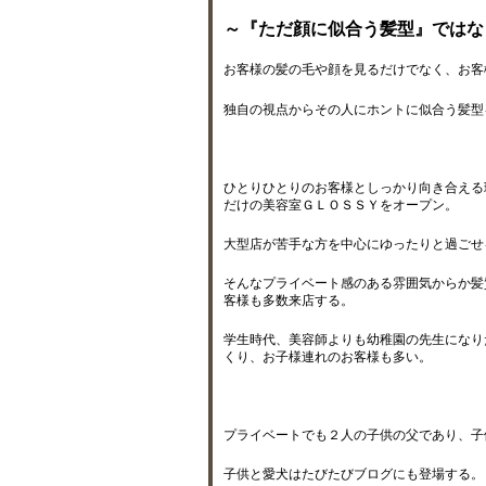
～『ただ顔に似合う髪型』ではな
お客様の髪の毛や顔を見るだけでなく、お客
独自の視点からその人にホントに似合う髪型
ひとりひとりのお客様としっかり向き合える
だけの美容室ＧＬＯＳＳＹをオープン。
大型店が苦手な方を中心にゆったりと過ごせ
そんなプライベート感のある雰囲気からか髪
客様も多数来店する。
学生時代、美容師よりも幼稚園の先生になり
くり、お子様連れのお客様も多い。
プライベートでも２人の子供の父であり、子
子供と愛犬はたびたびブログにも登場する。