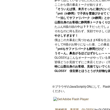
夢中で話しているうちにだんだんと頭の
ここから僕の暴走トークが始ります。
「そういえば僕、来月そっちに遊びにい
「yeti（in静岡）で子供を雪遊びさせて
「一泊してサファリパーク（in静岡）と
山梨出身のお客様に静岡県トークをくり
たぶんK様の頭の中は
？？？
だったでしょ
それなのに何も言わず、笑顔でやさしく話
やさしすぎます！
僕はこの大暴走に気づかぬままK様を仕上
そしてK様がお帰りになった後、この暴走
「yetiもサファリパークも静岡だけど・
うそ～ん。鼻血がるほどはずかしぃ～～
GLOSSYはこんなオーナーがやっている
皆様どうか見捨てずにご来店ください（
特に
山梨出身のお客様
、見捨てないでく
GLOSSY 信玄餅とほうとうが大好物な
※ブラウザのJavaScriptをONにして、Fla
ください。
JR相模原 美容室 GLOSSY
by GLOS