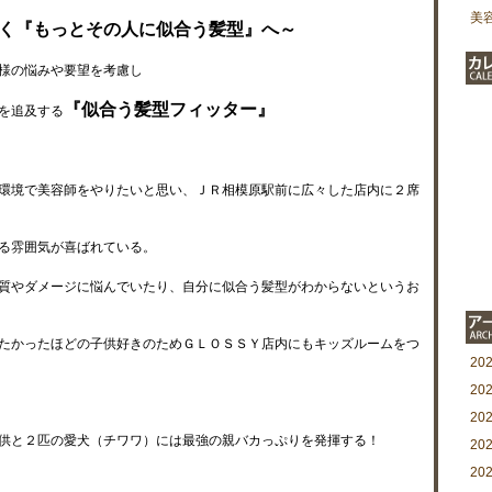
美
く『もっとその人に似合う髪型』へ～
様の悩みや要望を考慮し
『似合う髪型フィッター』
を追及する
環境で美容師をやりたいと思い、ＪＲ相模原駅前に広々した店内に２席
る雰囲気が喜ばれている。
質やダメージに悩んでいたり、自分に似合う髪型がわからないというお
たかったほどの子供好きのためＧＬＯＳＳＹ店内にもキッズルームをつ
20
20
20
供と２匹の愛犬（チワワ）には最強の親バカっぷりを発揮する！
20
20