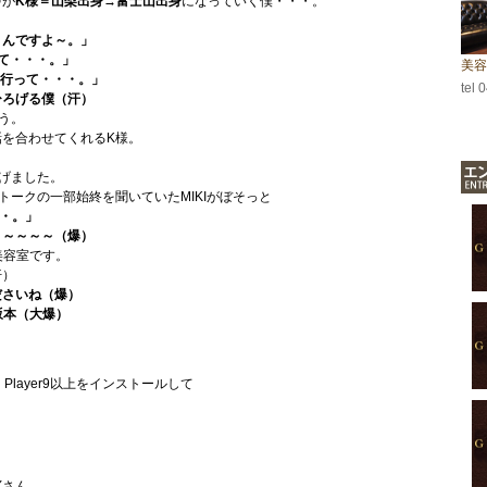
中が
K様＝山梨出身→富士山出身
になっていく僕・・・。
くんですよ～。」
くて・・・。」
美容
か行って・・・。」
tel 
ひろげる僕（汗）
う。
を合わせてくれるK様。
げました。
トークの一部始終を聞いていたMIKIがぼそっと
・・。」
～～～～～（爆）
美容室です。
汗）
ださいね（爆）
坂本（大爆）
sh Player9以上をインストールして
SYさん