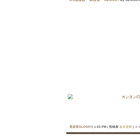
美容室GLOSSY
| 1:03 PM | 投稿者
坂本直樹
|
コ