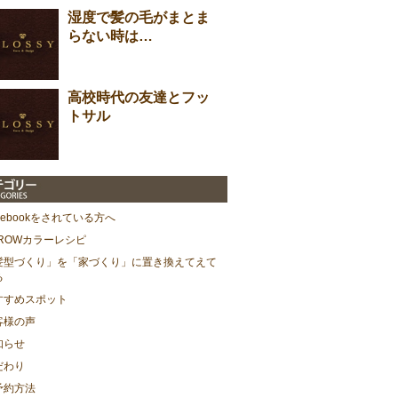
湿度で髪の毛がまとま
らない時は…
高校時代の友達とフッ
トサル
cebookをされている方へ
HROWカラーレシピ
髪型づくり」を「家づくり」に置き換えてえて
る
すすめスポット
客様の声
知らせ
だわり
予約方法